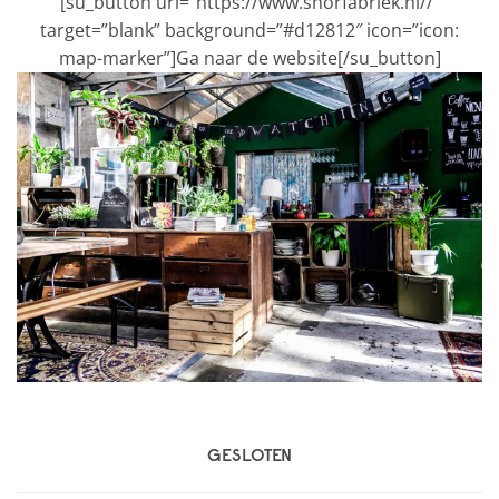
[su_button url=”https://www.snorfabriek.nl//”
target=”blank” background=”#d12812″ icon=”icon:
map-marker”]Ga naar de website[/su_button]
GESLOTEN