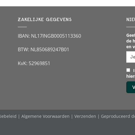
ZAKELIJKE GEGEVENS
NIE
Geef
IBAN: NL17INGB0005113360
de h
en v
BTW: NL850689247B01
KvK: 52969851
I
hie
iebeleid
|
Algemene Voorwaarden
|
Verzenden
| Geproduceerd d