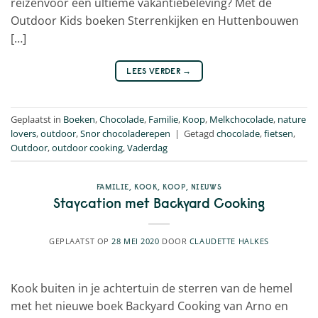
reizenvoor een ultieme vakantiebeleving? Met de
Outdoor Kids boeken Sterrenkijken en Huttenbouwen
[…]
LEES VERDER
→
Geplaatst in
Boeken
,
Chocolade
,
Familie
,
Koop
,
Melkchocolade
,
nature
lovers
,
outdoor
,
Snor chocoladerepen
|
Getagd
chocolade
,
fietsen
,
Outdoor
,
outdoor cooking
,
Vaderdag
FAMILIE
,
KOOK
,
KOOP
,
NIEUWS
Staycation met Backyard Cooking
GEPLAATST OP
28 MEI 2020
DOOR
CLAUDETTE HALKES
Kook buiten in je achtertuin de sterren van de hemel
met het nieuwe boek Backyard Cooking van Arno en