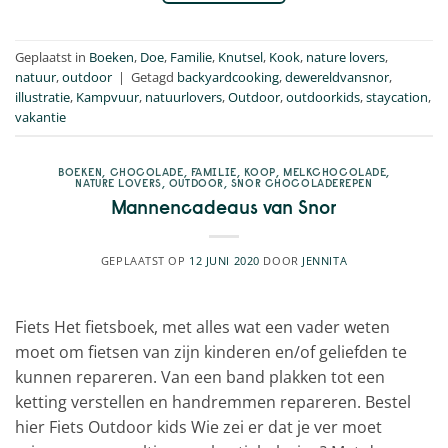
Geplaatst in
Boeken
,
Doe
,
Familie
,
Knutsel
,
Kook
,
nature lovers
,
natuur
,
outdoor
|
Getagd
backyardcooking
,
dewereldvansnor
,
illustratie
,
Kampvuur
,
natuurlovers
,
Outdoor
,
outdoorkids
,
staycation
,
vakantie
BOEKEN
,
CHOCOLADE
,
FAMILIE
,
KOOP
,
MELKCHOCOLADE
,
NATURE LOVERS
,
OUTDOOR
,
SNOR CHOCOLADEREPEN
Mannencadeaus van Snor
GEPLAATST OP
12 JUNI 2020
DOOR
JENNITA
Fiets Het fietsboek, met alles wat een vader weten
moet om fietsen van zijn kinderen en/of geliefden te
kunnen repareren. Van een band plakken tot een
ketting verstellen en handremmen repareren. Bestel
hier Fiets Outdoor kids Wie zei er dat je ver moet