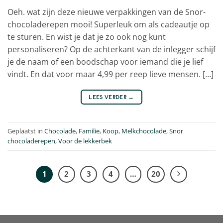
Oeh. wat zijn deze nieuwe verpakkingen van de Snor-
chocoladerepen mooi! Superleuk om als cadeautje op
te sturen. En wist je dat je zo ook nog kunt
personaliseren? Op de achterkant van de inlegger schijf
je de naam of een boodschap voor iemand die je lief
vindt. En dat voor maar 4,99 per reep lieve mensen. […]
LEES VERDER
→
Geplaatst in
Chocolade
,
Familie
,
Koop
,
Melkchocolade
,
Snor
chocoladerepen
,
Voor de lekkerbek
1
2
3
4
…
20