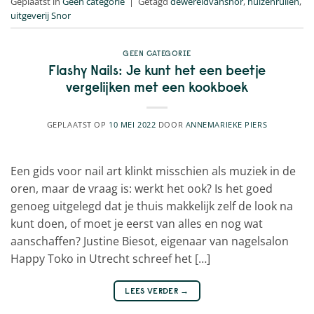
Geplaatst in
Geen categorie
|
Getagd
dewereldvansnor
,
huizenruilen
,
uitgeverij Snor
GEEN CATEGORIE
Flashy Nails: Je kunt het een beetje
vergelijken met een kookboek
GEPLAATST OP
10 MEI 2022
DOOR
ANNEMARIEKE PIERS
Een gids voor nail art klinkt misschien als muziek in de
oren, maar de vraag is: werkt het ook? Is het goed
genoeg uitgelegd dat je thuis makkelijk zelf de look na
kunt doen, of moet je eerst van alles en nog wat
aanschaffen? Justine Biesot, eigenaar van nagelsalon
Happy Toko in Utrecht schreef het […]
LEES VERDER
→