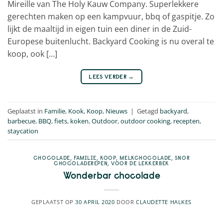
Mireille van The Holy Kauw Company. Superlekkere
gerechten maken op een kampvuur, bbq of gaspitje. Zo
lijkt de maaltijd in eigen tuin een diner in de Zuid-
Europese buitenlucht. Backyard Cooking is nu overal te
koop, ook […]
LEES VERDER
→
Geplaatst in
Familie
,
Kook
,
Koop
,
Nieuws
|
Getagd
backyard
,
barbecue
,
BBQ
,
fiets
,
koken
,
Outdoor
,
outdoor cooking
,
recepten
,
staycation
CHOCOLADE
,
FAMILIE
,
KOOP
,
MELKCHOCOLADE
,
SNOR
CHOCOLADEREPEN
,
VOOR DE LEKKERBEK
Wonderbar chocolade
GEPLAATST OP
30 APRIL 2020
DOOR
CLAUDETTE HALKES