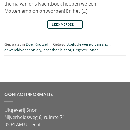
thema van ons Nachtboek hebben we een
Mottenlampion ontworpen! En het […]
LEES VERDER
→
Geplaatst in
Doe
,
Knutsel
|
Getagd
Boek
,
de wereld van snor
,
dewereldvansnor
,
diy
,
nachtboek
,
snor
,
uitgeverij Snor
CONTACTINFORMATIE
Uitgeverij Snor
Nijverheidsweg 6, ruimte 71
3534 AM Utrecht