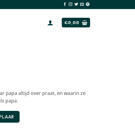
€
0,00
ar papa altijd over praat, en waarin ze
ls papa.
MPLAAR