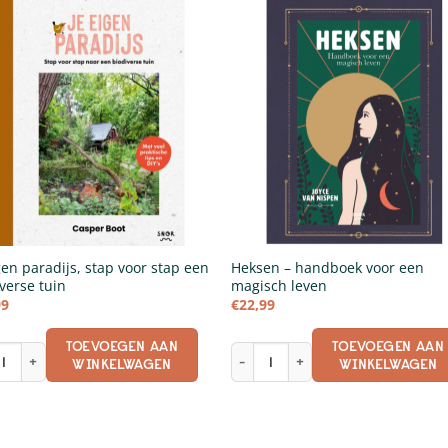
gen paradijs, stap voor stap een
Heksen – handboek voor een
verse tuin
magisch leven
99
€
22,99
TOEVOEGEN AAN
TOEVOEGEN AAN
gen paradijs, stap voor stap een biodiverse tuin aantal
Heksen - handboek voor een magi
WINKELWAGEN
WINKELWAGEN