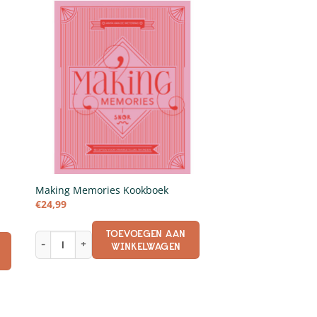
Making Memories Kookboek
€
24,99
TOEVOEGEN AAN
Making Memories Kookboek aantal
WINKELWAGEN
sch leven aantal