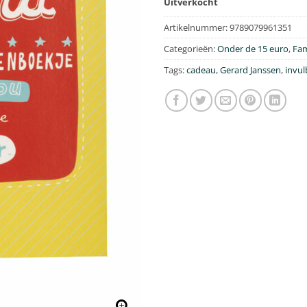
Uitverkocht
Artikelnummer:
9789079961351
Categorieën:
Onder de 15 euro
,
Fam
Tags:
cadeau
,
Gerard Janssen
,
invu