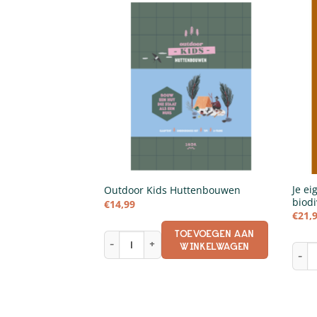
Je ei
ek voor mannen
Outdoor Kids Huttenbouwen
biodi
€
14,99
€
21,
EVOEGEN AAN
TOEVOEGEN AAN
k voor mannen aantal
Outdoor Kids Huttenbouwen aantal
INKELWAGEN
WINKELWAGEN
Je ei