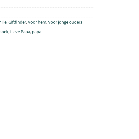
ilie
,
Giftfinder
,
Voor hem
,
Voor jonge ouders
lboek
,
Lieve Papa
,
papa