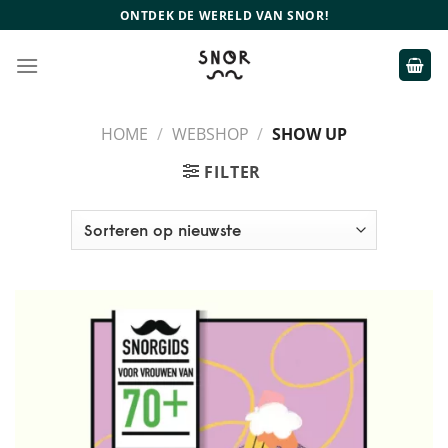
Ga
ONTDEK DE WERELD VAN SNOR!
naar
inhoud
HOME
/
WEBSHOP
/
SHOW UP
FILTER