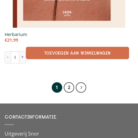
Herbarium
€
21,99
TOEVOEGEN AAN WINKELWAGEN
Herbarium aantal
1
2
CONTACTINFORMATIE
Uitgeverij Snor