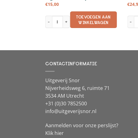
€
15,00
€
24,
EVOEGEN AAN
TOEVOEGEN AAN
aantal
Vogels kaartenboekje aantal
Maki
INKELWAGEN
WINKELWAGEN
CONTACTINFORMATIE
Uitgeverij Snor
Nijverheidsweg 6, ruimte 71
3534 AM Utrecht
+31 (0)30 7852500
info@uitgeverijsnor.nl
Aanmelden voor onze perslijst?
Klik hier