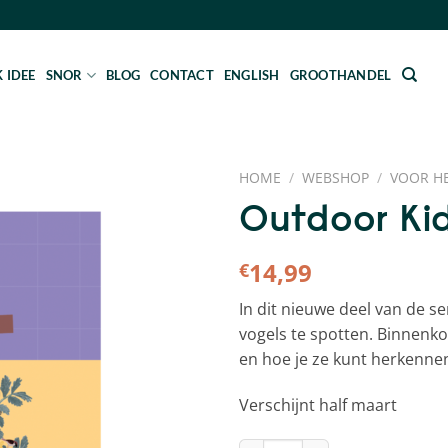
 IDEE
SNOR
BLOG
CONTACT
ENGLISH
GROOTHANDEL
HOME
/
WEBSHOP
/
VOOR H
Outdoor Kid
14,99
€
In dit nieuwe deel van de s
vogels te spotten. Binnenko
en hoe je ze kunt herkenne
Verschijnt half maart