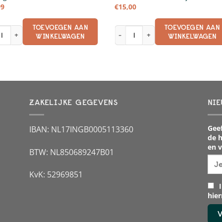
99
€
15,00
TOEVOEGEN AAN
TOEVOEGEN AAN
ng Memories Kookboek aantal
Pluktuin Kaartenboekje aantal
WINKELWAGEN
WINKELWAGEN
ZAKELIJKE GEGEVENS
NIE
Geef
IBAN: NL17INGB0005113360
de h
en v
BTW: NL850689247B01
KvK: 52969851
I
hie