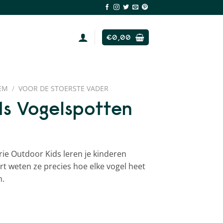
€
0,00
EM
/
VOOR DE STOERSTE VADER
s Vogelspotten
erie Outdoor Kids leren je kinderen
rt weten ze precies hoe elke vogel heet
n.