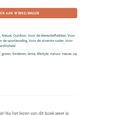
ntal
EN AAN WINKELWAGEN
e
,
Nieuw
,
Outdoor
,
Voor de dierenliefhebber
,
Voor
r de sportieveling
,
Voor de stoerste vader
,
Voor
arsfrisheid
r
,
groen
,
Kinderen
,
lente
,
lifestyle
,
natuur
,
nieuw
,
op
! Na het lezen van dit boek weet je