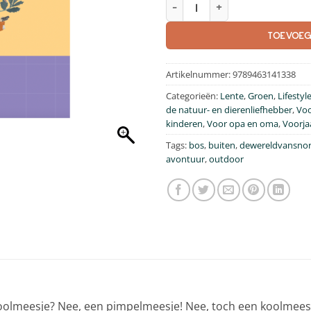
Outdoor Kids Vogelspotten aa
TOEVOEG
Artikelnummer:
9789463141338
Categorieën:
Lente
,
Groen
,
Lifestyl
de natuur- en dierenliefhebber
,
Voo
kinderen
,
Voor opa en oma
,
Voorja
Tags:
bos
,
buiten
,
dewereldvansno
avontuur
,
outdoor
oolmeesje? Nee, een pimpelmeesje! Nee, toch een koolmeesje