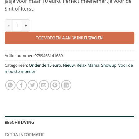
jasje voor maar 10 euro. Perfect meenemertje voor de
Sint of Kerst.
Relax Mama pocketuitgave aantal
TOEVOEGEN AAN WINKELWAGEN
Artikelnummer:
9789463141680
Categorieën:
Onder de 15 euro
,
Nieuw
,
Relax Mama
,
Showup
,
Voor de
mooiste moeder
BESCHRIJVING
EXTRA INFORMATIE