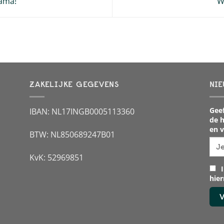
Mama!
W
ZAKELIJKE GEGEVENS
NIE
Geef
IBAN: NL17INGB0005113360
de h
en v
BTW: NL850689247B01
KvK: 52969851
I
hie