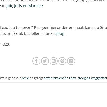
 van
Job, Joris en Marieke
.
d cadeau te geven? Reageer hieronder en maak kans op Sno
atuurlijk ook bestellen in onze
shop
.
12:00!
t werd gepost in
Actie
en getagt
adventskalender
,
kerst
,
snorgids
,
weggeefact