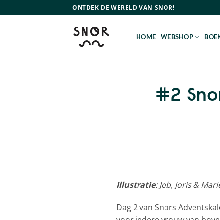
Ga
ONTDEK DE WERELD VAN SNOR!
naar
inhoud
HOME
WEBSHOP
BOEK
#2 Snor
Illustratie
: Job, Joris & Mar
Dag 2 van Snors Adventska
voor iedere vrouw van boven