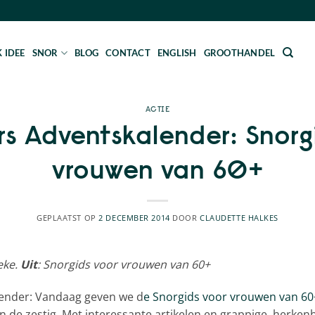
 IDEE
SNOR
BLOG
CONTACT
ENGLISH
GROOTHANDEL
ACTIE
s Adventskalender: Snorg
vrouwen van 60+
GEPLAATST OP
2 DECEMBER 2014
DOOR
CLAUDETTE HALKES
ieke.
Uit
: Snorgids voor vrouwen van 60+
lender: Vandaag geven we d
e Snorgids voor vrouwen van 60
 de zestig. Met interessante artikelen en grappige, herken