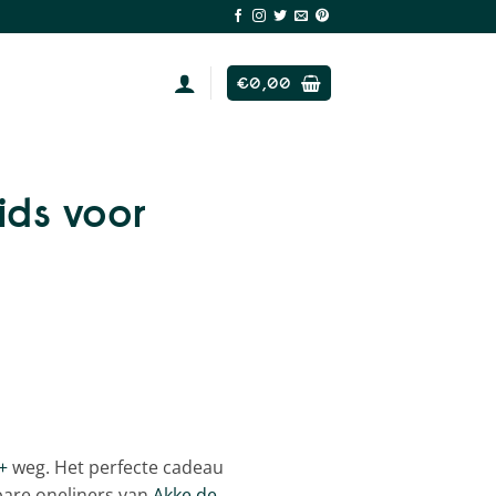
€
0,00
ids voor
+
weg. Het perfecte cadeau
bare oneliners van
Akke de