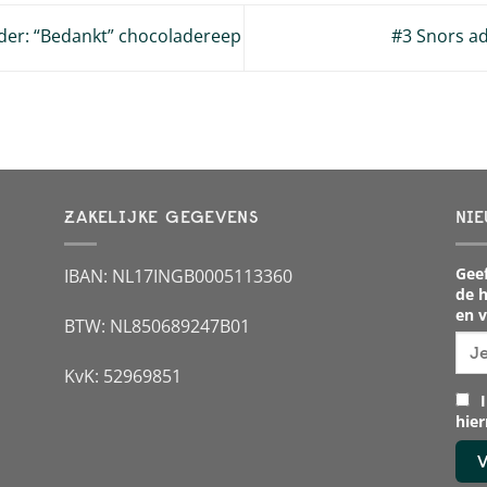
der: “Bedankt” chocoladereep
#3 Snors a
ZAKELIJKE GEGEVENS
NIE
Geef
IBAN: NL17INGB0005113360
de h
en v
BTW: NL850689247B01
KvK: 52969851
I
hie