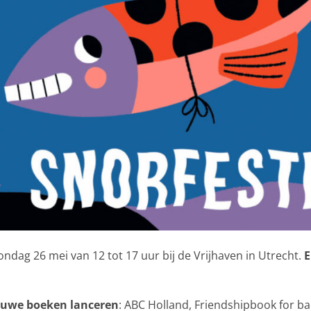
ondag 26 mei van 12 tot 17 uur bij de Vrijhaven in Utrecht.
E
euwe boeken lanceren
: ABC Holland, Friendshipbook for b