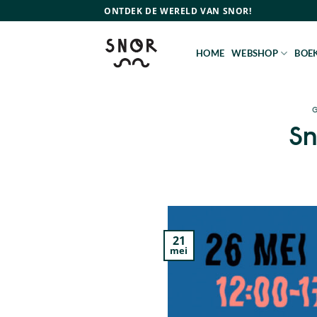
Ga
ONTDEK DE WERELD VAN SNOR!
naar
inhoud
HOME
WEBSHOP
BOEK
Sn
21
mei