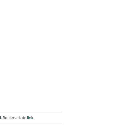
l
. Bookmark de
link
.