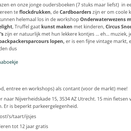
en en onze jonge oudersboeken (7 stuks maar liefst) in een
dereen te
flockdrukken
, de
Cardboarders
zijn er om coole 
kunnen helemaal los in de workshop
Onderwaterwezens 
elight
, Truffel gaat
kunst maken
met kinderen,
Circus Sno
’s
zijn er natuurlijk met hun lekkere kontjes … eh… muziek, j
 backpackersparcours lopen,
er is een fijne vintage markt,
nden dus
aboekje
d, entree en workshops) als contant (voor de markt) mee!
 naar Nijverheidskade 15, 3534 AZ Utrecht. 15 min fietsen v
n. Er is beperkt parkeergelegenheid.
sti’s/taart/ijsjes
nderen tot 12 jaar gratis