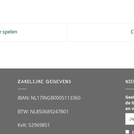
e spelen
C
ZAKELIJKE GEGEVENS
NIE
Geef
IBAN: NL17INGB0005113360
de h
en v
BTW: NL850689247B01
KvK: 52969851
I