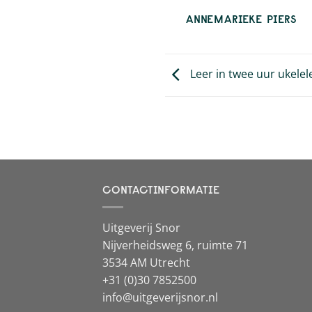
ANNEMARIEKE PIERS
Leer in twee uur ukelel
CONTACTINFORMATIE
Uitgeverij Snor
Nijverheidsweg 6, ruimte 71
3534 AM Utrecht
+31 (0)30 7852500
info@uitgeverijsnor.nl