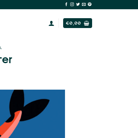
€
0,00
L
ter