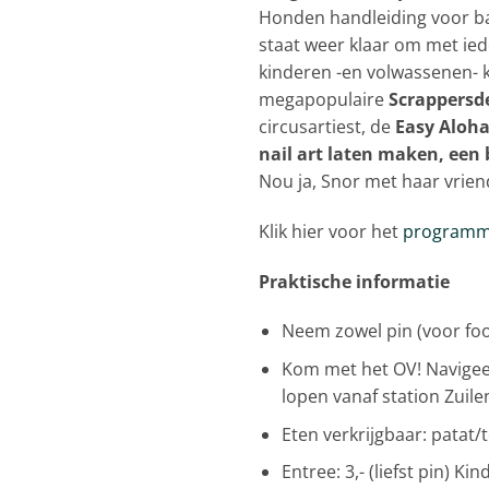
Honden handleiding voor baz
staat weer klaar om met ie
kinderen -en volwassenen- 
megapopulaire
Scrappersd
circusartiest, de
Easy Aloha
nail art laten maken, een
Nou ja, Snor met haar vrie
Klik hier voor het
programm
Praktische informatie
Neem zowel pin (voor foo
Kom met het OV! Navigeer
lopen vanaf station Zuile
Eten verkrijgbaar: patat/to
Entree: 3,- (liefst pin) Ki