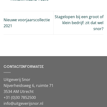
Stagelopen bij een groot of
Nieuwe voorjaarscollectie
klein bedrijf: zit dat wel
2021
snor?
CONTACTINFORMATIE
Uitgeverij Snor
Nijverheidsweg 6, ruimte 71
3534 AM Utrecht
+31 (0)30 7852500
info@uitgeverijsnor.nl