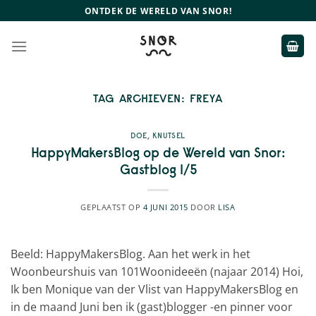
Ga
ONTDEK DE WERELD VAN SNOR!
naar
inhoud
TAG ARCHIEVEN:
FREYA
DOE
,
KNUTSEL
HappyMakersBlog op de Wereld van Snor:
Gastblog 1/5
GEPLAATST OP
4 JUNI 2015
DOOR
LISA
Beeld: HappyMakersBlog. Aan het werk in het
Woonbeurshuis van 101Woonideeën (najaar 2014) Hoi,
Ik ben Monique van der Vlist van HappyMakersBlog en
in de maand Juni ben ik (gast)blogger -en pinner voor