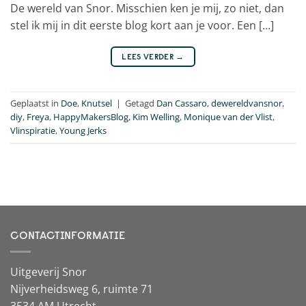
De wereld van Snor. Misschien ken je mij, zo niet, dan
stel ik mij in dit eerste blog kort aan je voor. Een […]
LEES VERDER
→
Geplaatst in
Doe
,
Knutsel
|
Getagd
Dan Cassaro
,
dewereldvansnor
,
diy
,
Freya
,
HappyMakersBlog
,
Kim Welling
,
Monique van der Vlist
,
Vlinspiratie
,
Young Jerks
CONTACTINFORMATIE
Uitgeverij Snor
Nijverheidsweg 6, ruimte 71