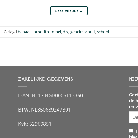
LEES VERDER
→
|
Getagd
banaan
,
broodtrommel
,
diy
,
geheimschrift
,
school
ZAKELIJKE GEGEVENS
NIE
Geef
IBAN: NL17INGB0005113360
de h
en v
BTW: NL850689247B01
KvK: 52969851
I
hie