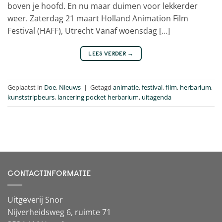
boven je hoofd. En nu maar duimen voor lekkerder
weer. Zaterdag 21 maart Holland Animation Film
Festival (HAFF), Utrecht Vanaf woensdag […]
LEES VERDER
→
Geplaatst in
Doe
,
Nieuws
|
Getagd
animatie
,
festival
,
film
,
herbarium
,
kunststripbeurs
,
lancering pocket herbarium
,
uitagenda
CONTACTINFORMATIE
Uitgeverij Snor
Nijverheidsweg 6, ruimte 71