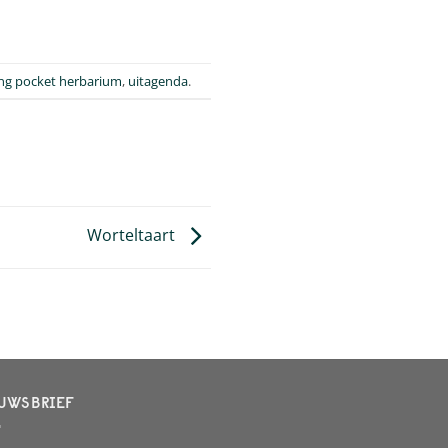
ing pocket herbarium
,
uitagenda
.
Worteltaart
UWSBRIEF