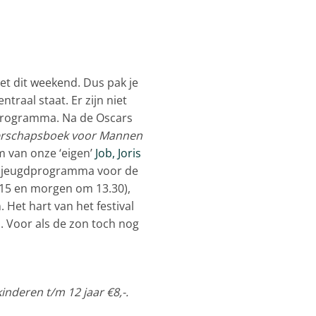
met dit weekend. Dus pak je
ntraal staat. Er zijn niet
 programma. Na de Oscars
rschapsboek voor Mannen
lm van onze ‘eigen’
Job, Joris
en jeugdprogramma voor de
.15 en morgen om 13.30),
Het hart van het festival
s. Voor als de zon toch nog
kinderen t/m 12 jaar €8,-.