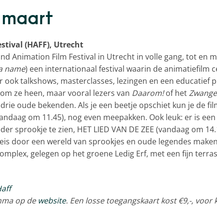
 maart
stival (HAFF), Utrecht
d Animation Film Festival in Utrecht in volle gang, tot en 
 a name
) een internationaal festival waarin de animatiefilm ce
ar ook talkshows, masterclasses, lezingen en een educatief
 om ze heen, maar vooral lezers van
Daarom!
of het
Zwange
drie oude bekenden. Als je een beetje opschiet kun je de fi
(vandaag om 11.45), nog even meepakken. Ook leuk: er is e
onder sprookje te zien, HET LIED VAN DE ZEE (vandaag om 14
eis door een wereld van sprookjes en oude legendes maken. 
complex, gelegen op het groene Ledig Erf, met een fijn terra
amma op de
website
. Een losse toegangskaart kost €9,-, voor 