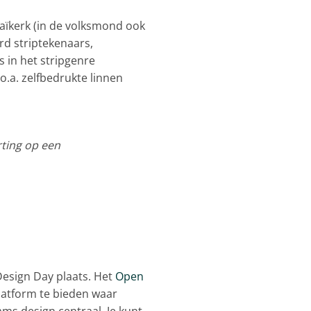
aïkerk (in de volksmond ook
rd striptekenaars,
s in het stripgenre
o.a. zelfbedrukte linnen
rting op een
esign Day plaats. Het
Open
latform te bieden waar
s design centraal. Je kunt