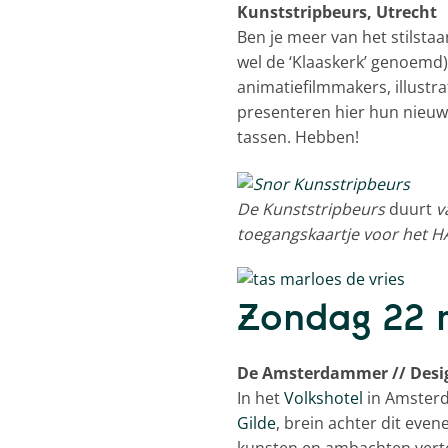
Kunststripbeurs, Utrecht
Ben je meer van het stilst
wel de ‘Klaaskerk’ genoemd)
animatiefilmmakers, illustra
presenteren hier hun nieu
tassen. Hebben!
De Kunststripbeurs
duurt
va
toegangskaartje voor het H
Zondag 22 
De Amsterdammer // Desi
In het
Volkshotel
in Amsterd
Gilde
, brein achter dit ev
kunsten en ambachten verto