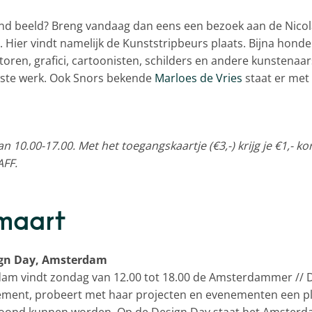
aand beeld? Breng vandaag dan eens een bezoek aan de Nicol
. Hier vindt namelijk de Kunststripbeurs plaats. Bijna honde
toren, grafici, cartoonisten, schilders en andere kunstenaar
wste werk. Ook Snors bekende
Marloes de Vries
staat er met 
n 10.00-17.00. Met het toegangskaartje (€3,-) krijg je €1,- ko
AFF.
maart
gn Day, Amsterdam
am vindt zondag van 12.00 tot 18.00 de Amsterdammer // D
enement, probeert met haar projecten en evenementen een p
ond kunnen worden. Op de Design Day staat het Amsterdam