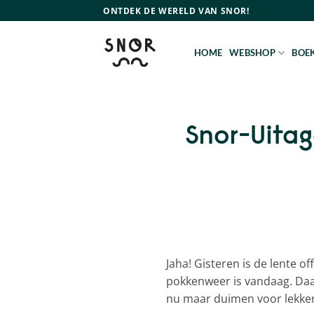
Ga
ONTDEK DE WERELD VAN SNOR!
naar
inhoud
HOME
WEBSHOP
BOEK
Snor-Uitag
Jaha! Gisteren is de lente o
pokkenweer is vandaag. Daa
nu maar duimen voor lekke