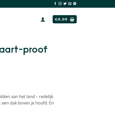
€
0,00
taart-proof
idden van het land – redelijk
 een dak boven je hoofd. En