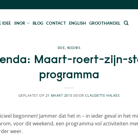
 IDEE
SNOR
BLOG
CONTACT
ENGLISH
GROOTHANDEL
DOE
,
NIEUWS
enda: Maart-roert-zijn-s
programma
GEPLAATST OP
21 MAART 2015
DOOR
CLAUDETTE HALKES
fficieel begonnen! Jammer dat het in – in ieder geval in het m
rom, voor dit weekend, een programma vol activiteiten met
rder weer.