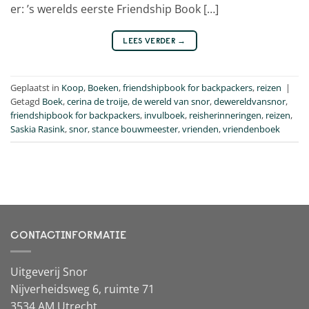
er: ’s werelds eerste Friendship Book […]
LEES VERDER
→
Geplaatst in
Koop
,
Boeken
,
friendshipbook for backpackers
,
reizen
|
Getagd
Boek
,
cerina de troije
,
de wereld van snor
,
dewereldvansnor
,
friendshipbook for backpackers
,
invulboek
,
reisherinneringen
,
reizen
,
Saskia Rasink
,
snor
,
stance bouwmeester
,
vrienden
,
vriendenboek
CONTACTINFORMATIE
Uitgeverij Snor
Nijverheidsweg 6, ruimte 71
3534 AM Utrecht