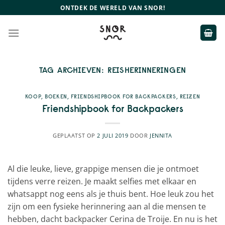
Ga
ONTDEK DE WERELD VAN SNOR!
naar
inhoud
TAG ARCHIEVEN:
REISHERINNERINGEN
KOOP
,
BOEKEN
,
FRIENDSHIPBOOK FOR BACKPACKERS
,
REIZEN
Friendshipbook for Backpackers
GEPLAATST OP
2 JULI 2019
DOOR
JENNITA
Al die leuke, lieve, grappige mensen die je ontmoet
tijdens verre reizen. Je maakt selfies met elkaar en
whatsappt nog eens als je thuis bent. Hoe leuk zou het
zijn om een fysieke herinnering aan al die mensen te
hebben, dacht backpacker Cerina de Troije. En nu is het