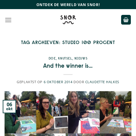
Ga
ONTDEK DE WERELD VAN SNOR!
naar
inhoud
TAG ARCHIEVEN:
STUDIO 100 PROCENT
DOE
,
KNUTSEL
,
NIEUWS
And the winner is…
GEPLAATST OP
6 OKTOBER 2014
DOOR
CLAUDETTE HALKES
06
okt