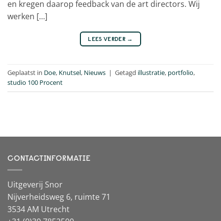
en kregen daarop feedback van de art directors. Wij
werken […]
LEES VERDER
→
Geplaatst in
Doe
,
Knutsel
,
Nieuws
|
Getagd
illustratie
,
portfolio
,
studio 100 Procent
CONTACTINFORMATIE
Uitgeverij Snor
Nijverheidsweg 6, ruimte 71
3534 AM Utrecht