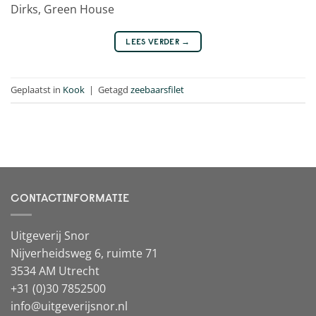
Dirks, Green House
LEES VERDER
→
Geplaatst in
Kook
|
Getagd
zeebaarsfilet
CONTACTINFORMATIE
Uitgeverij Snor
Nijverheidsweg 6, ruimte 71
3534 AM Utrecht
+31 (0)30 7852500
info@uitgeverijsnor.nl