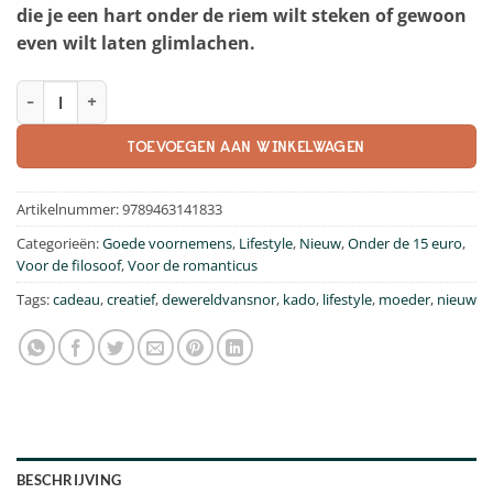
die je een hart onder de riem wilt steken of gewoon
even wilt laten glimlachen.
Goodmorning Sunshine kaartenboekje - Ansichtkaarten vol c
TOEVOEGEN AAN WINKELWAGEN
Artikelnummer:
9789463141833
Categorieën:
Goede voornemens
,
Lifestyle
,
Nieuw
,
Onder de 15 euro
,
Voor de filosoof
,
Voor de romanticus
Tags:
cadeau
,
creatief
,
dewereldvansnor
,
kado
,
lifestyle
,
moeder
,
nieuw
BESCHRIJVING