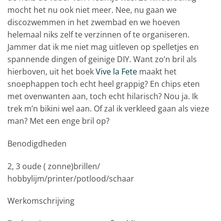
mocht het nu ook niet meer. Nee, nu gaan we
discozwemmen in het zwembad en we hoeven
helemaal niks zelf te verzinnen of te organiseren.
Jammer dat ik me niet mag uitleven op spelletjes en
spannende dingen of geinige DIY. Want zo’n bril als
hierboven, uit het boek
Vive la Fete
maakt het
snoephappen toch echt heel grappig? En chips eten
met ovenwanten aan, toch echt hilarisch? Nou ja. Ik
trek m’n bikini wel aan. Of zal ik verkleed gaan als vieze
man? Met een enge bril op?
Benodigdheden
2, 3 oude ( zonne)brillen/
hobbylijm/printer/potlood/schaar
Werkomschrijving