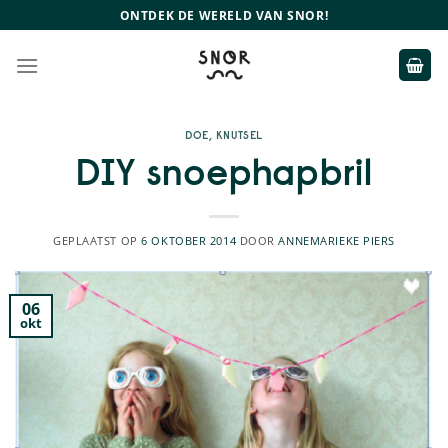
Ga
ONTDEK DE WERELD VAN SNOR!
naar
inhoud
DOE
,
KNUTSEL
DIY snoephapbril
GEPLAATST OP
6 OKTOBER 2014
DOOR
ANNEMARIEKE PIERS
06
okt