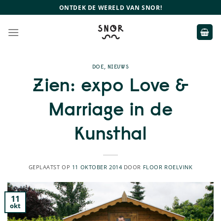
Ga
ONTDEK DE WERELD VAN SNOR!
naar
inhoud
DOE
,
NIEUWS
Zien: expo Love &
Marriage in de
Kunsthal
GEPLAATST OP
11 OKTOBER 2014
DOOR
FLOOR ROELVINK
11
okt