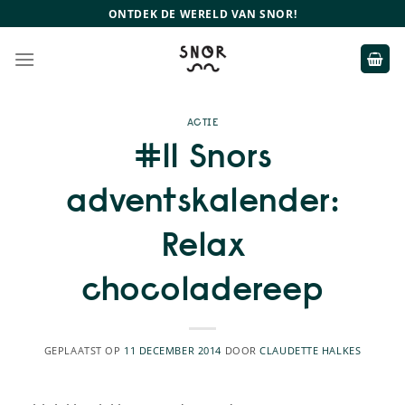
Ga
ONTDEK DE WERELD VAN SNOR!
naar
inhoud
ACTIE
#11 Snors
adventskalender:
Relax
chocoladereep
GEPLAATST OP
11 DECEMBER 2014
DOOR
CLAUDETTE HALKES