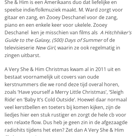
She & Him is een Amerikaans duo dat liefelijke en
speelse indie/folkmuziek maakt. M. Ward zorgt voor
gitaar en zang, en Zooey Deschanel voor de zang,
piano en een enkele keer voor ukelele. Zooey
Deschanel ken je misschien van films als
A Hitchhiker’s
Guide to the Galaxy, (500) Days of Summer
of de
televisieserie
New Girl
, waarin ze ook regelmatig in
zingen uitbarst.
A Very She & Him Christmas kwam al in 2011 uit en
bestaat voornamelijk uit covers van oude
kerstnummers die we rond deze tijd overal horen,
zoals ‘Have yourself a Merry Little Christmas’, ‘Sleigh
Ride’ en ‘Baby It’s Cold Outside’. Hoewel daar normaal
veel kerstbellen en toeters bij komen kijken, zijn de
liedjes hier een stuk rustiger en zorgt de hele cb voor
een relaxte flow. Dus heb je geen zin in de afgezaagde
radiohits tijdens het eten? Zet dan A Very She & Him