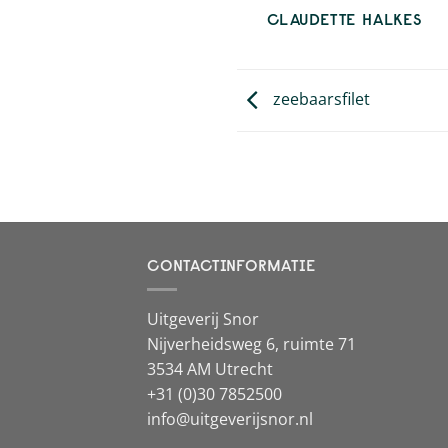
CLAUDETTE HALKES
zeebaarsfilet
CONTACTINFORMATIE
Uitgeverij Snor
Nijverheidsweg 6, ruimte 71
3534 AM Utrecht
+31 (0)30 7852500
info@uitgeverijsnor.nl