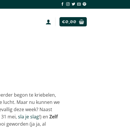
€
0,00
 eerder begon te kriebelen,
 de lucht. Maar nu kunnen we
oevallig deze week? Naast
m 31 mei,
sla je slag
!) en
Zelf
ooi geworden (ja ja, al