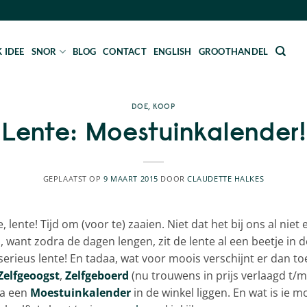
 IDEE
SNOR
BLOG
CONTACT
ENGLISH
GROOTHANDEL
DOE
,
KOOP
Lente: Moestuinkalender!
GEPLAATST OP
9 MAART 2015
DOOR
CLAUDETTE HALKES
, lente! Tijd om (voor te) zaaien. Niet dat het bij ons al niet
i, want zodra de dagen lengen, zit de lente al een beetje in
 serieus lente! En tadaa, wat voor moois verschijnt er dan t
Zelfgeoogst
,
Zelfgeboerd
(nu trouwens in prijs verlaagd t/
na een
Moestuinkalender
in de winkel liggen. En wat is ie m