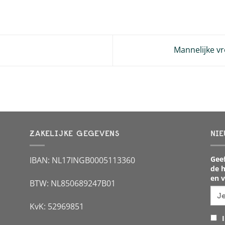
Mannelijke 
ZAKELIJKE GEGEVENS
NIE
Geef
IBAN: NL17INGB0005113360
de h
en v
BTW: NL850689247B01
KvK: 52969851
I