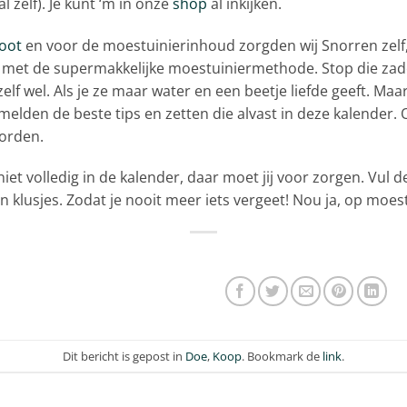
 zelf). Je kunt ‘m in onze
shop
al inkijken.
oot
en voor de moestuinierinhoud zorgden wij Snorren zelf, 
g met de supermakkelijke moestuiniermethode. Stop die z
lf wel. Als je ze maar water en een beetje liefde geeft. Ma
lden de beste tips en zetten die alvast in deze kalender. O
orden.
niet volledig in de kalender, daar moet jij voor zorgen. Vul
n klusjes. Zodat je nooit meer iets vergeet! Nou ja, op moe
Dit bericht is gepost in
Doe
,
Koop
. Bookmark de
link
.