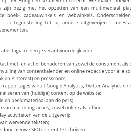
igd op het Hooghiemstraplein in Utrecht. We maken boeken
 en zijn bezig met het opzetten van een multimediaal pl
ende boek-, cadeauwinkels en webwinkels. Onderscheide
 in tegenstelling tot bij andere uitgeverijen – meest
evenementen.
tiestagiaire ben je verantwoordelijk voor:
act met- en actief benaderen van zowel de consument als 
invulling van contentkalender en online redactie voor alle s
ok en Pinterest) en pressroom;
 rapportages vanuit Google Analytics; Twitter Analytics en
aliseren van (huidige) content op de website;
ie en beeldmateriaal aan de pers;
van marketing-acties, zowel online als offline;
y activiteiten van de uitgeverij;
n van wervende teksten;
 door nieuwe SEO content te schrijven;