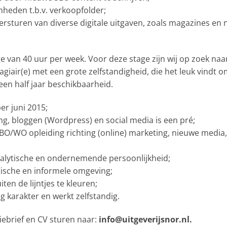
eden t.b.v. verkoopfolder;
ersturen van diverse digitale uitgaven, zoals magazines en 
ge van 40 uur per week. Voor deze stage zijn wij op zoek na
tagiair(e) met een grote zelfstandigheid, die het leuk vindt 
een half jaar beschikbaarheid.
er juni 2015;
ng, bloggen (Wordpress) en social media is een pré;
HBO/WO opleiding richting (online) marketing, nieuwe media, 
nalytische en ondernemende persoonlijkheid;
ectische en informele omgeving;
iten de lijntjes te kleuren;
g karakter en werkt zelfstandig.
tiebrief en CV sturen naar:
info@uitgeverijsnor.nl.