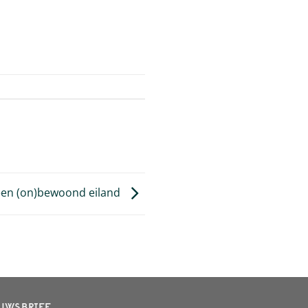
een (on)bewoond eiland
UWSBRIEF