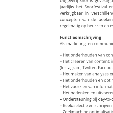
Uitgeverij Snor is gevest
jaarlijks het Snorfestival
verkrijgbaar in verschill
concepten van de boeken –
regelmatig op beurzen en 
Functieomschrijving
Als marketing- en communica
– Het onderhouden van cont
– Het creëren van content; 
(Instagram, Twitter, Facebo
– Het maken van analyses en
– Het onderhouden en optim
– Het voorzien van informat
– Het bedenken en uitvoeren 
– Ondersteuning bij day-to-da
– Beeldselectie en schrijve
– Zoekmachine optimalisatie