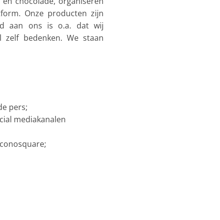
 en chocolade, organiseren
atform. Onze producten zijn
nd aan ons is o.a. dat wij
al zelf bedenken. We staan
de pers;
ocial mediakanalen
 Iconosquare;