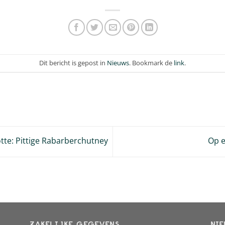
Dit bericht is gepost in
Nieuws
. Bookmark de
link
.
te: Pittige Rabarberchutney
Op 
ZAKELIJKE GEGEVENS
NIE