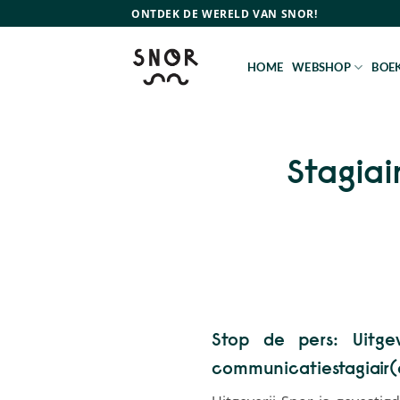
Ga
ONTDEK DE WERELD VAN SNOR!
naar
inhoud
HOME
WEBSHOP
BOEK
Stagia
Stop de pers: Uitge
communicatiestagiair(