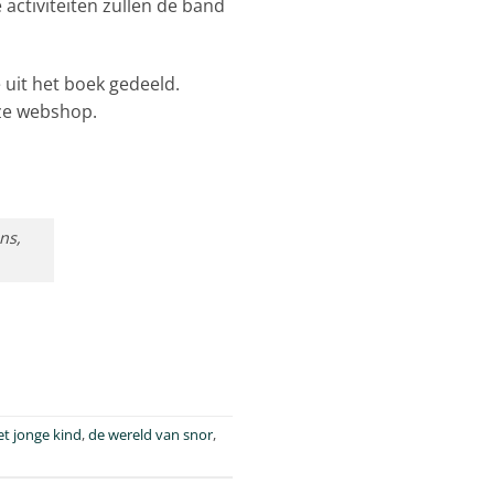
e activiteiten zullen de band
 uit het boek gedeeld.
nze webshop.
ns,
t jonge kind
,
de wereld van snor
,