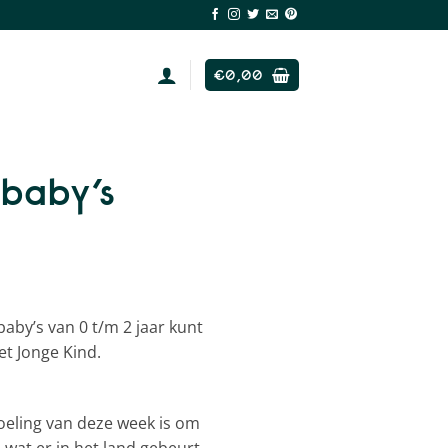
€
0,00
 baby’s
baby’s van 0 t/m 2 jaar kunt
et Jonge Kind.
doeling van deze week is om
 wat er in het land gebeurt