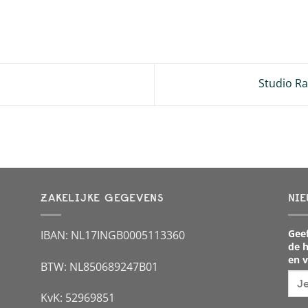
Studio Ra
ZAKELIJKE GEGEVENS
NIE
Geef
IBAN: NL17INGB0005113360
de h
en v
BTW: NL850689247B01
KvK: 52969851