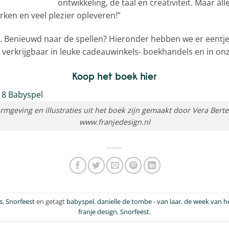
ontwikkeling, de taal en creativiteit. Maar áll
rken en veel plezier opleveren!”
. Benieuwd naar de spellen? Hieronder hebben we er eentje
 verkrijgbaar in leuke cadeauwinkels- boekhandels en in o
Koop het boek hier
rmgeving en illustraties uit het boek zijn gemaakt door Vera Berte
www.franjedesign.nl
s
,
Snorfeest
en getagt
babyspel
,
danielle de tombe - van laar
,
de week van he
franje design
,
Snorfeest
.