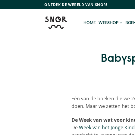
Ga
ONTDEK DE WERELD VAN SNOR!
naar
inhoud
HOME
WEBSHOP
BOEK
Babysp
Eén van de boeken die we 24
doen. Maar we zetten het bo
De Week van wat voor kin
De
Week van het Jonge Kind
aandacht te vragen voor de z