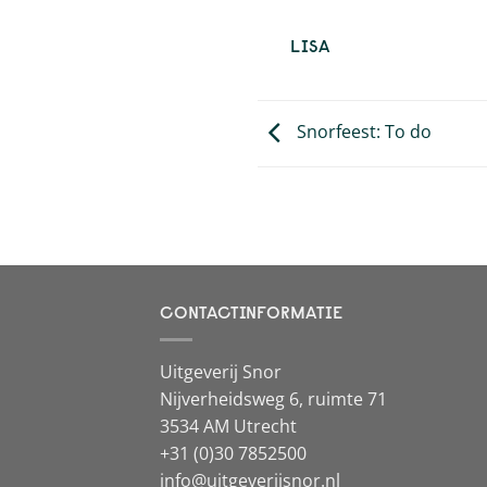
LISA
Snorfeest: To do
CONTACTINFORMATIE
Uitgeverij Snor
Nijverheidsweg 6, ruimte 71
3534 AM Utrecht
+31 (0)30 7852500
info@uitgeverijsnor.nl