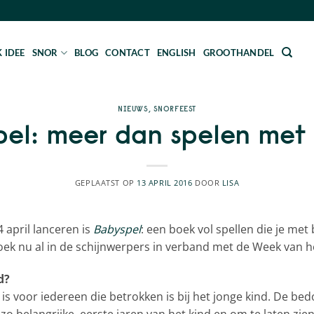
 IDEE
SNOR
BLOG
CONTACT
ENGLISH
GROOTHANDEL
NIEUWS
,
SNORFEEST
el: meer dan spelen met
GEPLAATST OP
13 APRIL 2016
DOOR
LISA
 april lanceren is
Babyspel
: een boek vol spellen die je met 
ek nu al in de schijnwerpers in verband met de Week van h
d?
is voor iedereen die betrokken is bij het jonge kind. De be
o belangrijke, eerste jaren van het kind en om te laten zien