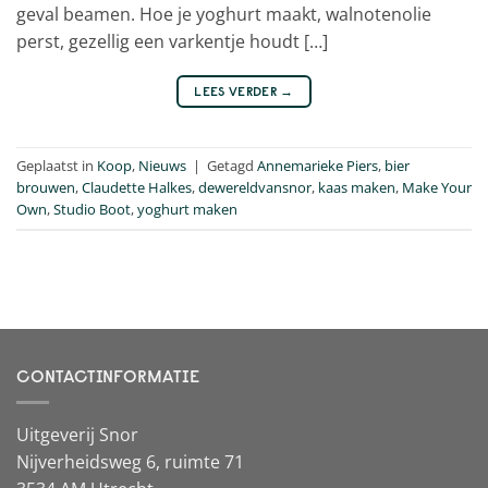
geval beamen. Hoe je yoghurt maakt, walnotenolie
perst, gezellig een varkentje houdt […]
LEES VERDER
→
Geplaatst in
Koop
,
Nieuws
|
Getagd
Annemarieke Piers
,
bier
brouwen
,
Claudette Halkes
,
dewereldvansnor
,
kaas maken
,
Make Your
Own
,
Studio Boot
,
yoghurt maken
CONTACTINFORMATIE
Uitgeverij Snor
Nijverheidsweg 6, ruimte 71