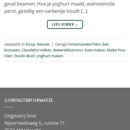
geval beamen. Hoe je yoghurt maakt, walnotenolie
perst, gezellig een varkentje houdt […]
LEES VERDER
→
Geplaatst in
Koop
,
Nieuws
|
Getagd
Annemarieke Piers
,
bier
brouwen
,
Claudette Halkes
,
dewereldvansnor
,
kaas maken
,
Make Your
Own
,
Studio Boot
,
yoghurt maken
CONTACTINFORMATIE
Uitgeverij Snor
Nijverheidsweg 6, ruimte 71