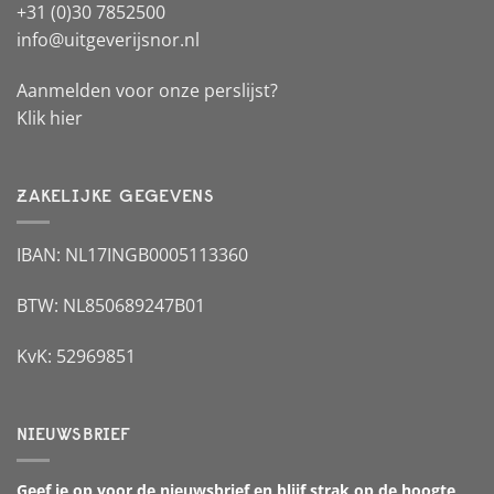
+31 (0)30 7852500
info@uitgeverijsnor.nl
Aanmelden voor onze perslijst?
Klik hier
ZAKELIJKE GEGEVENS
IBAN: NL17INGB0005113360
BTW: NL850689247B01
KvK: 52969851
NIEUWSBRIEF
Geef je op voor de nieuwsbrief en blijf strak op de hoogte