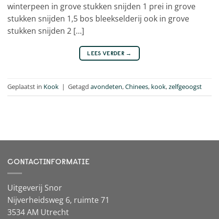
winterpeen in grove stukken snijden 1 prei in grove
stukken snijden 1,5 bos bleekselderij ook in grove
stukken snijden 2 […]
LEES VERDER
→
Geplaatst in
Kook
|
Getagd
avondeten
,
Chinees
,
kook
,
zelfgeoogst
CONTACTINFORMATIE
Uitgeverij Snor
Nijverheidsweg 6, ruimte 71
3534 AM Utrecht