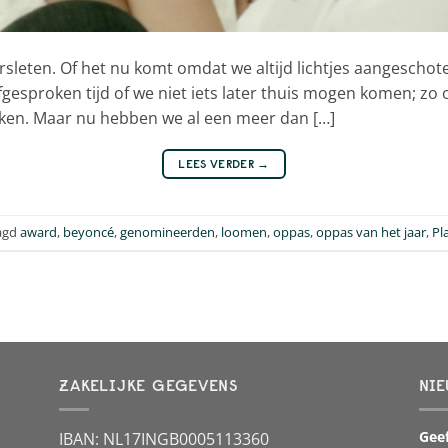
rsleten. Of het nu komt omdat we altijd lichtjes aangeschote
gesproken tijd of we niet iets later thuis mogen komen; zo
ken. Maar nu hebben we al een meer dan […]
LEES VERDER
→
agd
award
,
beyoncé
,
genomineerden
,
loomen
,
oppas
,
oppas van het jaar
,
Pl
ZAKELIJKE GEGEVENS
NIE
Geef
IBAN: NL17INGB0005113360