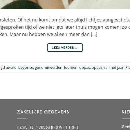
rsleten. Of het nu komt omdat we altijd lichtjes aangeschote
gesproken tijd of we niet iets later thuis mogen komen; zo
ken. Maar nu hebben we al een meer dan […]
LEES VERDER
→
agd
award
,
beyoncé
,
genomineerden
,
loomen
,
oppas
,
oppas van het jaar
,
Pl
ZAKELIJKE GEGEVENS
NIE
Geef
IBAN: NL17INGB0005113360