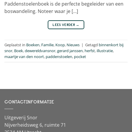
Paddenstoelenboek is de perfecte begeleider van een
boswandeling. Noteer waar je […]
LEES VERDER
→
Geplaatst in
Boeken
,
Familie
,
Koop
,
Nieuws
|
Getagd
binnenkort bij
snor
,
Boek
,
dewereldvansnor
,
gerard janssen
,
herfst
,
illustratie
,
maartje van den noort
,
paddenstoelen
,
pocket
CONTACTINFORMATIE
Uitgeverij Snor
Nijverheidsweg 6, ruimte 71