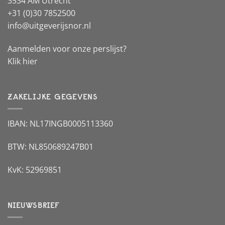
3534 AM Utrecht
+31 (0)30 7852500
info@uitgeverijsnor.nl
Aanmelden voor onze perslijst?
Klik hier
ZAKELIJKE GEGEVENS
IBAN: NL17INGB0005113360
BTW: NL850689247B01
KvK: 52969851
NIEUWSBRIEF