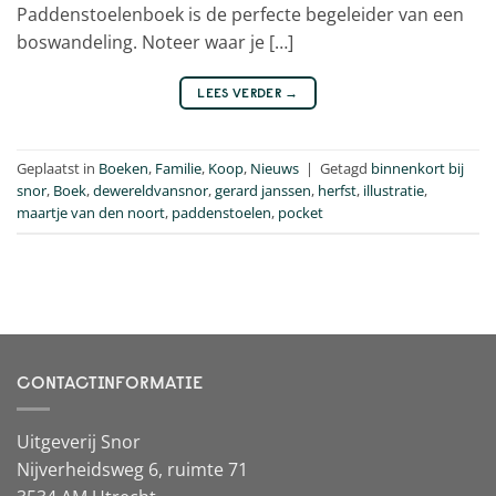
Paddenstoelenboek is de perfecte begeleider van een
boswandeling. Noteer waar je […]
LEES VERDER
→
Geplaatst in
Boeken
,
Familie
,
Koop
,
Nieuws
|
Getagd
binnenkort bij
snor
,
Boek
,
dewereldvansnor
,
gerard janssen
,
herfst
,
illustratie
,
maartje van den noort
,
paddenstoelen
,
pocket
CONTACTINFORMATIE
Uitgeverij Snor
Nijverheidsweg 6, ruimte 71