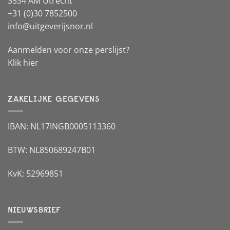
3534 AM Utrecht
+31 (0)30 7852500
info@uitgeverijsnor.nl
Aanmelden voor onze perslijst?
Klik hier
ZAKELIJKE GEGEVENS
IBAN: NL17INGB0005113360
BTW: NL850689247B01
KvK: 52969851
NIEUWSBRIEF