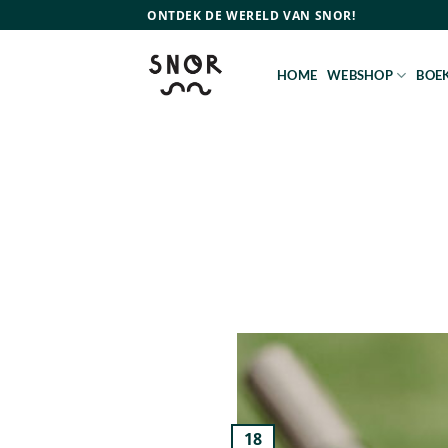
Ga
ONTDEK DE WERELD VAN SNOR!
naar
inhoud
HOME
WEBSHOP
BOEK
18