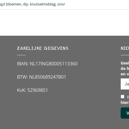
agd
bloemen
,
diy
,
knutselmiddag
,
snor
ZAKELIJKE GEGEVENS
NIE
Geef
IBAN: NL17INGB0005113360
de h
en v
BTW: NL850689247B01
KvK: 52969851
I
hie