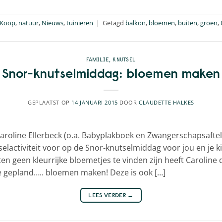
Koop
,
natuur
,
Nieuws
,
tuinieren
|
Getagd
balkon
,
bloemen
,
buiten
,
groen
,
FAMILIE
,
KNUTSEL
Snor-knutselmiddag: bloemen maken
GEPLAATST OP
14 JANUARI 2015
DOOR
CLAUDETTE HALKES
 Caroline Ellerbeck (o.a. Babyplakboek en Zwangerschapsafte
lactiviteit voor op de Snor-knutselmiddag voor jou en je 
iten geen kleurrijke bloemetjes te vinden zijn heeft Carolin
 gepland….. bloemen maken! Deze is ook […]
LEES VERDER
→