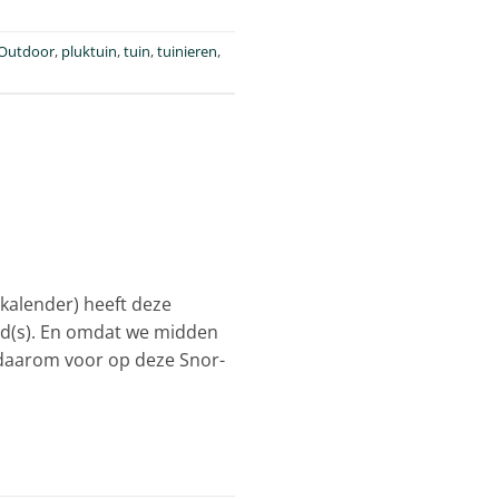
Outdoor
,
pluktuin
,
tuin
,
tuinieren
,
lkalender) heeft deze
kid(s). En omdat we midden
e daarom voor op deze Snor-