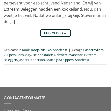
persevent voor eet-schrijvend Nederland. En wij van
Extreem Beleggen hadden een kookeiland. Nou, dan
weet je het wel. Nadat we onlangs bij Gijs Staverman in
de […]
LEES VERDER
→
Geplaatst in
Kook
,
Koop
,
Nieuws
,
Snorfeest
|
Getagd
Caspar Wijers
,
Culiperslunch
,
culy
,
De Kookfabriek
,
dewereldvansnor
,
Extreem
Beleggen
,
Jasper Henderson
,
Matthijs Schippers
,
Snorfeest
CONTACTINFORMATIE