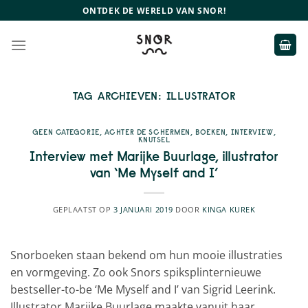
Ga
ONTDEK DE WERELD VAN SNOR!
naar
inhoud
TAG ARCHIEVEN:
ILLUSTRATOR
GEEN CATEGORIE
,
ACHTER DE SCHERMEN
,
BOEKEN
,
INTERVIEW
,
KNUTSEL
Interview met Marijke Buurlage, illustrator
van ‘Me Myself and I’
GEPLAATST OP
3 JANUARI 2019
DOOR
KINGA KUREK
Snorboeken staan bekend om hun mooie illustraties
en vormgeving. Zo ook Snors spiksplinternieuwe
bestseller-to-be ‘Me Myself and I’ van Sigrid Leerink.
Illustrator Marijke Buurlage maakte vanuit haar