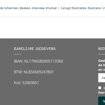
 de Schermen
,
Boeken
,
interview
,
Knutsel
|
Getagd
Illustraties
,
Illustrator
,
i
ZAKELIJKE GEGEVENS
NIE
Geef
IBAN: NL17INGB0005113360
de h
en v
BTW: NL850689247B01
KvK: 52969851
I
hie