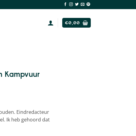
€
0,00
an Kampvuur
 houden. Eindredacteur
xel. Ik heb gehoord dat