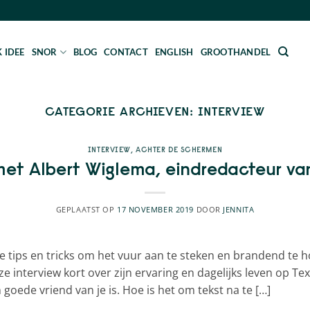
 IDEE
SNOR
BLOG
CONTACT
ENGLISH
GROOTHANDEL
CATEGORIE ARCHIEVEN:
INTERVIEW
INTERVIEW
,
ACHTER DE SCHERMEN
met Albert Wiglema, eindredacteur v
GEPLAATST OP
17 NOVEMBER 2019
DOOR
JENNITA
je tips en tricks om het vuur aan te steken en brandend te
ze interview kort over zijn ervaring en dagelijks leven op Te
goede vriend van je is. Hoe is het om tekst na te […]