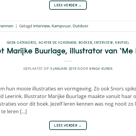
LEES VERDER
→
chermen
|
Getagd
interview
,
Kampvuur
,
Outdoor
GEEN CATEGORIE
,
ACHTER DE SCHERMEN
,
BOEKEN
,
INTERVIEW
,
KNUTSEL
 Marijke Buurlage, illustrator van ‘Me
GEPLAATST OP
3 JANUARI 2019
DOOR
KINGA KUREK
 hun mooie illustraties en vormgeving. Zo ook Snors spiksp
grid Leerink. Illustrator Marijke Buurlage maakte vanuit ha
traties voor dit boek. Jezelf leren kennen was nog nooit zo 
 te leren […]
LEES VERDER
→