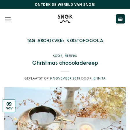
Ga
ONTDEK DE WERELD VAN SNOR!
naar
inhoud
TAG ARCHIEVEN:
KERSTCHOCOLA
KOOK
,
NIEUWS
Christmas chocoladereep
GEPLAATST OP
9 NOVEMBER 2019
DOOR
JENNITA
09
nov