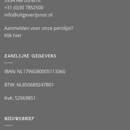
3534 AM Utrecht
+31 (0)30 7852500
info@uitgeverijsnor.nl
Aanmelden voor onze perslijst?
Klik hier
ZAKELIJKE GEGEVENS
IBAN: NL17INGB0005113360
BTW: NL850689247B01
KvK: 52969851
NIEUWSBRIEF