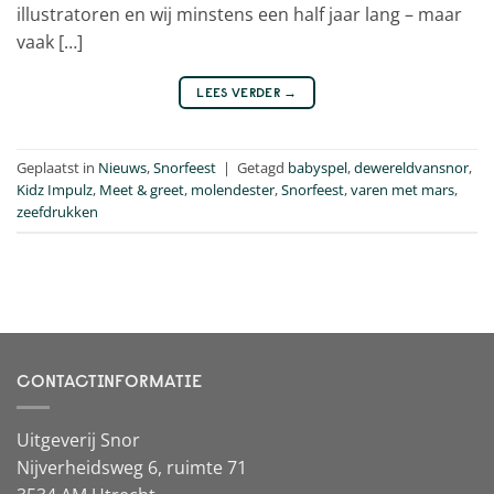
illustratoren en wij minstens een half jaar lang – maar
vaak […]
LEES VERDER
→
Geplaatst in
Nieuws
,
Snorfeest
|
Getagd
babyspel
,
dewereldvansnor
,
Kidz Impulz
,
Meet & greet
,
molendester
,
Snorfeest
,
varen met mars
,
zeefdrukken
CONTACTINFORMATIE
Uitgeverij Snor
Nijverheidsweg 6, ruimte 71