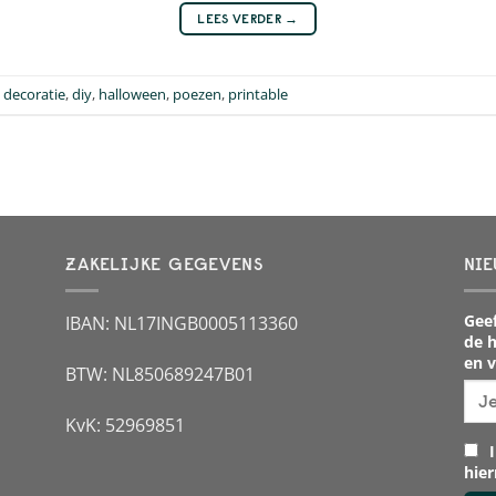
LEES VERDER
→
d
decoratie
,
diy
,
halloween
,
poezen
,
printable
ZAKELIJKE GEGEVENS
NIE
Geef
IBAN: NL17INGB0005113360
de h
en v
BTW: NL850689247B01
KvK: 52969851
I
hie