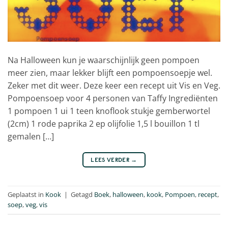
Na Halloween kun je waarschijnlijk geen pompoen
meer zien, maar lekker blijft een pompoensoepje wel.
Zeker met dit weer. Deze keer een recept uit Vis en Veg.
Pompoensoep voor 4 personen van Taffy Ingrediënten
1 pompoen 1 ui 1 teen knoflook stukje gemberwortel
(2cm) 1 rode paprika 2 ep olijfolie 1,5 l bouillon 1 tl
gemalen […]
LEES VERDER
→
Geplaatst in
Kook
|
Getagd
Boek
,
halloween
,
kook
,
Pompoen
,
recept
,
soep
,
veg
,
vis