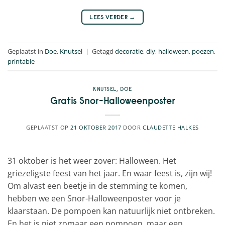
LEES VERDER
→
Geplaatst in
Doe
,
Knutsel
|
Getagd
decoratie
,
diy
,
halloween
,
poezen
,
printable
KNUTSEL
,
DOE
Gratis Snor-Halloweenposter
GEPLAATST OP
21 OKTOBER 2017
DOOR
CLAUDETTE HALKES
31 oktober is het weer zover: Halloween. Het
griezeligste feest van het jaar. En waar feest is, zijn wij!
Om alvast een beetje in de stemming te komen,
hebben we een Snor-Halloweenposter voor je
klaarstaan. De pompoen kan natuurlijk niet ontbreken.
En het is niet zomaar een pompoen, maar een