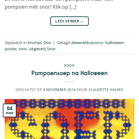
pompoen mét snor! Klik op […]
LEES VERDER
→
Geplaatst in
Knutsel
,
Doe
|
Getagd
dewereldvansnor
,
halloween
,
poster
,
snor
,
uitgeverij Snor
KOOK
Pompoensoep na Halloween
GEPLAATST OP
4 NOVEMBER 2014
DOOR
CLAUDETTE HALKES
04
nov