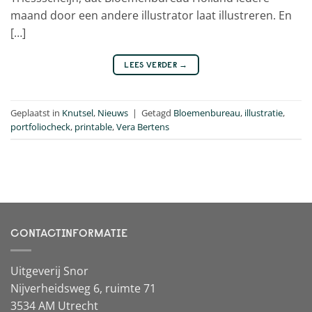
maand door een andere illustrator laat illustreren. En
[…]
LEES VERDER
→
Geplaatst in
Knutsel
,
Nieuws
|
Getagd
Bloemenbureau
,
illustratie
,
portfoliocheck
,
printable
,
Vera Bertens
CONTACTINFORMATIE
Uitgeverij Snor
Nijverheidsweg 6, ruimte 71
3534 AM Utrecht