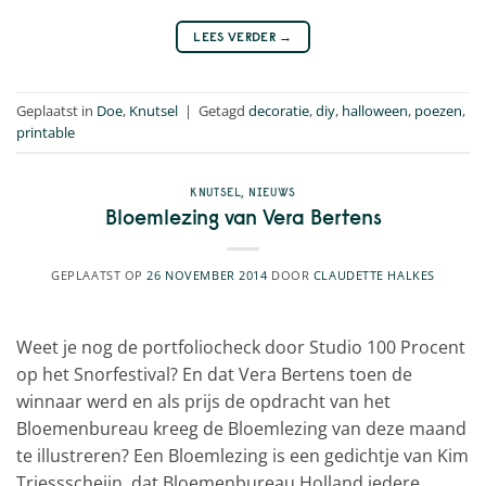
LEES VERDER
→
Geplaatst in
Doe
,
Knutsel
|
Getagd
decoratie
,
diy
,
halloween
,
poezen
,
printable
KNUTSEL
,
NIEUWS
Bloemlezing van Vera Bertens
GEPLAATST OP
26 NOVEMBER 2014
DOOR
CLAUDETTE HALKES
Weet je nog de portfoliocheck door Studio 100 Procent
op het Snorfestival? En dat Vera Bertens toen de
winnaar werd en als prijs de opdracht van het
Bloemenbureau kreeg de Bloemlezing van deze maand
te illustreren? Een Bloemlezing is een gedichtje van Kim
Triessscheijn, dat Bloemenbureau Holland iedere