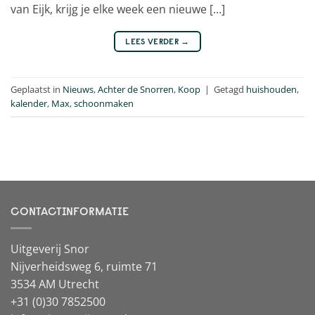
van Eijk, krijg je elke week een nieuwe […]
LEES VERDER
→
Geplaatst in
Nieuws
,
Achter de Snorren
,
Koop
|
Getagd
huishouden
,
kalender
,
Max
,
schoonmaken
CONTACTINFORMATIE
Uitgeverij Snor
Nijverheidsweg 6, ruimte 71
3534 AM Utrecht
+31 (0)30 7852500