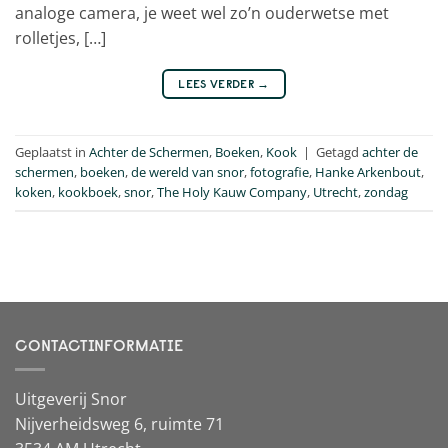
analoge camera, je weet wel zo’n ouderwetse met
rolletjes, […]
LEES VERDER
→
Geplaatst in
Achter de Schermen
,
Boeken
,
Kook
|
Getagd
achter de
schermen
,
boeken
,
de wereld van snor
,
fotografie
,
Hanke Arkenbout
,
koken
,
kookboek
,
snor
,
The Holy Kauw Company
,
Utrecht
,
zondag
CONTACTINFORMATIE
Uitgeverij Snor
Nijverheidsweg 6, ruimte 71