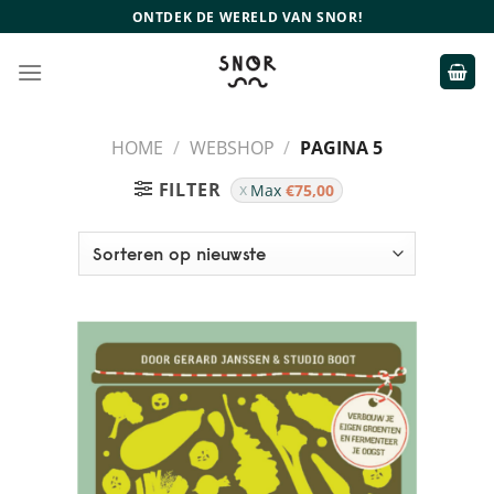
Ga
ONTDEK DE WERELD VAN SNOR!
naar
inhoud
HOME
/
WEBSHOP
/
PAGINA 5
FILTER
Max
€
75,00