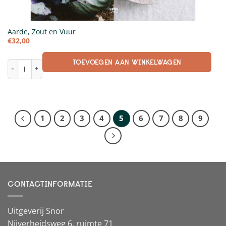
Aarde, Zout en Vuur
€
32,00
TOEVOEGEN AAN WINKELWAGEN
Aarde, Zout en Vuur aantal
1
2
3
4
5
6
7
8
9
CONTACTINFORMATIE
Uitgeverij Snor
Nijverheidsweg 6, ruimte 71