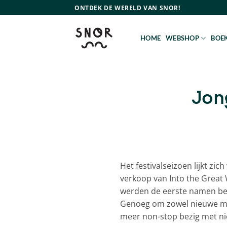
Ga
ONTDEK DE WERELD VAN SNOR!
naar
inhoud
HOME
WEBSHOP
BOEK
Jon
Het festivalseizoen lijkt zi
verkoop van Into the Great
werden de eerste namen bek
Genoeg om zowel nieuwe muzi
meer non-stop bezig met ni