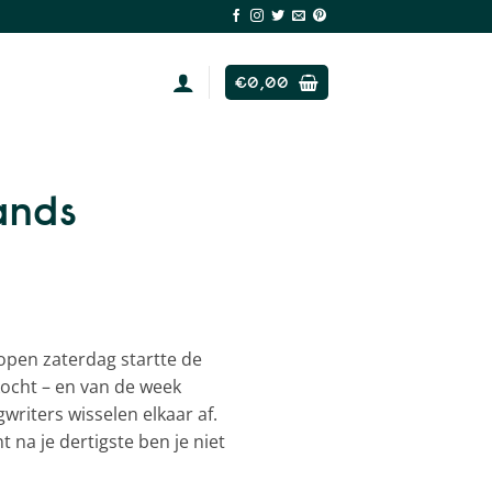
€
0,00
ands
lopen zaterdag startte de
kocht – en van de week
riters wisselen elkaar af.
na je dertigste ben je niet