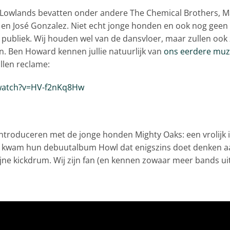
Lowlands bevatten onder andere The Chemical Brothers, M
u en José Gonzalez. Niet echt jonge honden en ook nog geen
 publiek. Wij houden wel van de dansvloer, maar zullen ook
. Ben Howard kennen jullie natuurlijk van
ons eerdere muz
llen reclame:
watch?v=HV-f2nKq8Hw
introduceren met de jonge honden Mighty Oaks: een vrolijk i
jaar kwam hun debuutalbum Howl dat enigszins doet denken
jne kickdrum. Wij zijn fan (en kennen zowaar meer bands uit