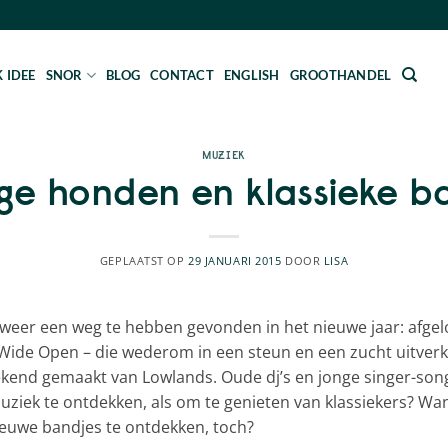
 IDEE
SNOR
BLOG
CONTACT
ENGLISH
GROOTHANDEL
MUZIEK
ge honden en klassieke b
GEPLAATST OP
29 JANUARI 2015
DOOR
LISA
ch weer een weg te hebben gevonden in het nieuwe jaar: afge
 Wide Open – die wederom in een steun en een zucht uitver
end gemaakt van Lowlands. Oude dj’s en jonge singer-songw
ek te ontdekken, als om te genieten van klassiekers? Want 
euwe bandjes te ontdekken, toch?