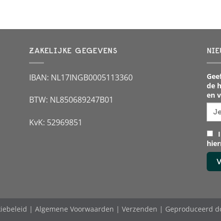
ZAKELIJKE GEGEVENS
NIE
Geef
IBAN: NL17INGB0005113360
de h
en v
BTW: NL850689247B01
KvK: 52969851
I
hie
iebeleid
|
Algemene Voorwaarden
|
Verzenden
| Geproduceerd d