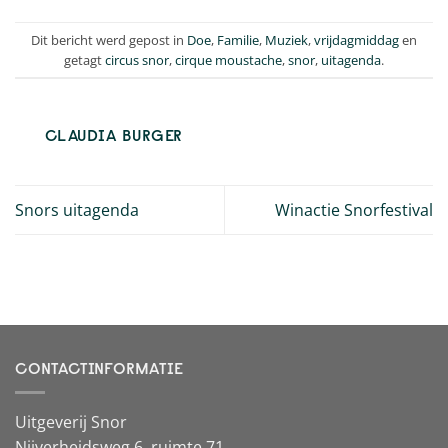
Dit bericht werd gepost in
Doe
,
Familie
,
Muziek
,
vrijdagmiddag
en
getagt
circus snor
,
cirque moustache
,
snor
,
uitagenda
.
CLAUDIA BURGER
Snors uitagenda
Winactie Snorfestival
CONTACTINFORMATIE
Uitgeverij Snor
Nijverheidsweg 6, ruimte 71