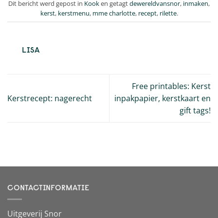
Dit bericht werd gepost in
Kook
en getagt
dewereldvansnor
,
inmaken
,
kerst
,
kerstmenu
,
mme charlotte
,
recept
,
rilette
.
LISA
Free printables: Kerst
Kerstrecept: nagerecht
inpakpapier, kerstkaart en
gift tags!
CONTACTINFORMATIE
Uitgeverij Snor