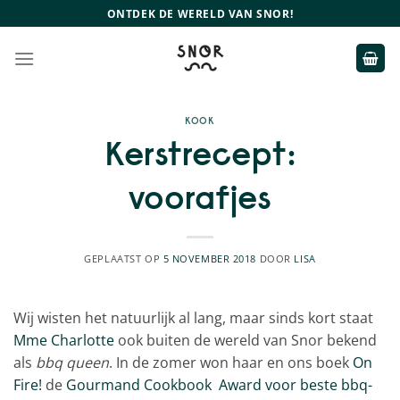
Ga
ONTDEK DE WERELD VAN SNOR!
naar
inhoud
KOOK
Kerstrecept:
voorafjes
GEPLAATST OP
5 NOVEMBER 2018
DOOR
LISA
Wij wisten het natuurlijk al lang, maar sinds kort staat
Mme Charlotte
ook buiten de wereld van Snor bekend
als
bbq queen
. In de zomer won haar en ons boek
On
Fire!
de
Gourmand Cookbook Award voor beste bbq-