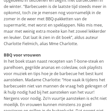
opgedeeld in seizoenen en begint met barbecueën in
de winter.
“Barbecueën is de laatste tijd steeds meer in
opkomst, toch zie je mensen nog voornamelijk in de
zomer in de weer met BBQ-pakketten van de
supermarkt, met worst en speklappen. Niks mis mee,
maar met weinig extra moeite kan het zoveel lekkerder
en leuker. Dat laat ik zien in dit boek”, aldus auteur
Charlotte Fielmich, alias Mme Charlotte.
BBQ voor vrouwen
In het boek staan naast recepten van T-bone-steak en
parelhoen, gegrilde ananas en coleslaw, ook playlists
voor muziek en tips hoe je de barbecue het best kunt
aansteken. Madame Charlotte: “Hoe vaak ik tijdens het
barbecueën niet van mannen de vraag heb gekregen of
ik hulp nodig had bij het aansteken van het vuur!
Nergens voor nodig. Zo’n vuurtje aansteken is echt niet
moeilijk. En vrouwen kunnen minstens zo goed
roosteren en grillen in de buitenlucht. Dat neemt niet