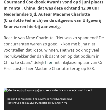
Gourmand Cookbook Awards vond op 9 juni plaats
in Yantai, China, dat was deze ochtend 12.00 uur
Nederlandse tijd. Auteur Madame Charlotte
(Charlotte Fielmich) en de uitgevers van Uitgeverij
Snor waren hierbij aanwezig.
Reactie van Mme Charlotte: “Het was zo spannend! De
concurrenten waren zo goed, ik kon me bijna niet
voorstellen dat ik zou winnen. Het was ook nog veel
indrukwekkender dan ik dacht om op dat podium in
China te staan.” Bekijk
hier
het inkijkexemplaar van On
Fire! Luister hier Madame Charlotte terug op 538:
Videospeler
Media error: Format(s) not supported or source(s) not found
Bestand downloaden: https://www.dewereldvansnor.nl/wp-
content/uploads/2015/06/Charlotte-op-538.m4v?_=1