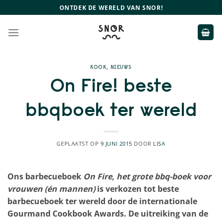
Ga
ONTDEK DE WERELD VAN SNOR!
naar
inhoud
KOOK
,
NIEUWS
On Fire! beste
bbqboek ter wereld
GEPLAATST OP
9 JUNI 2015
DOOR
LISA
Ons barbecueboek
On Fire, het grote bbq-boek voor
vrouwen (én mannen)
is verkozen tot beste
barbecueboek ter wereld door de internationale
Gourmand Cookbook Awards. De uitreiking van de